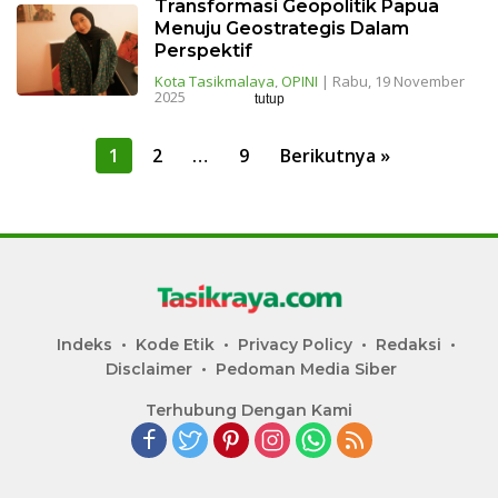
Transformasi Geopolitik Papua
Menuju Geostrategis Dalam
Perspektif
Kota Tasikmalaya
,
OPINI
|
Rabu, 19 November
2025
tutup
Paginasi
1
2
…
9
Berikutnya »
pos
Indeks
Kode Etik
Privacy Policy
Redaksi
Disclaimer
Pedoman Media Siber
Terhubung Dengan Kami