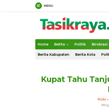
MENU
Langsung
tutup
ke
konten
Home
Betita
Politik
Birokrasi
Berita Kabupaten
Berita Kota
Poli
Kupat Tahu Tanj
Rizki
Ming