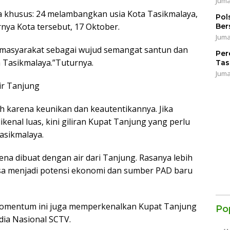
Juma
na khusus: 24 melambangkan usia Kota Tasikmalaya,
Pol
nya Kota tersebut, 17 Oktober.
Ber
Juma
a masyarakat sebagai wujud semangat santun dan
Per
a Tasikmalaya.”Tuturnya.
Tas
Juma
ir Tanjung
h karena keunikan dan keautentikannya. Jika
kenal luas, kini giliran Kupat Tanjung yang perlu
asikmalaya.
ena dibuat dengan air dari Tanjung. Rasanya lebih
 bisa menjadi potensi ekonomi dan sumber PAD baru
 momentum ini juga memperkenalkan Kupat Tanjung
Po
dia Nasional SCTV.