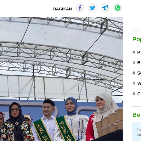
BAGIKAN
Po
P
B
S
W
C
Be
I
b