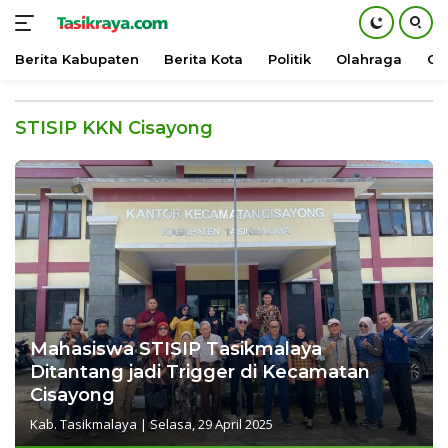
Berita Kabupaten
Berita Kota
Politik
Olahraga
Ot
Langsung
ke
STISIP KKN Cisayong
konten
Mahasiswa STISIP Tasikmalaya
Ditantang jadi Trigger di Kecamatan
Cisayong
Kab. Tasikmalaya
|
Selasa, 29 April 2025